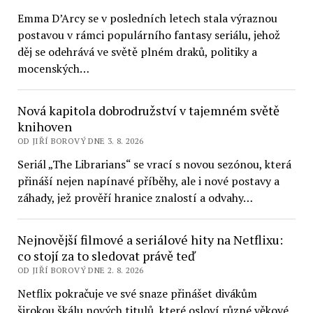
Emma D’Arcy se v posledních letech stala výraznou
postavou v rámci populárního fantasy seriálu, jehož
děj se odehrává ve světě plném draků, politiky a
mocenských…
Nová kapitola dobrodružství v tajemném světě
knihoven
OD JIŘÍ BOROVÝ DNE 3. 8. 2026
Seriál „The Librarians“ se vrací s novou sezónou, která
přináší nejen napínavé příběhy, ale i nové postavy a
záhady, jež prověří hranice znalostí a odvahy…
Nejnovější filmové a seriálové hity na Netflixu:
co stojí za to sledovat právě teď
OD JIŘÍ BOROVÝ DNE 2. 8. 2026
Netflix pokračuje ve své snaze přinášet divákům
širokou škálu nových titulů, které osloví různé věkové