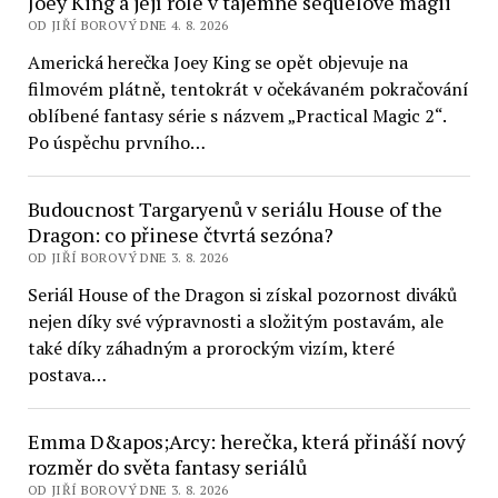
Joey King a její role v tajemné sequelové magii
OD JIŘÍ BOROVÝ DNE 4. 8. 2026
Americká herečka Joey King se opět objevuje na
filmovém plátně, tentokrát v očekávaném pokračování
oblíbené fantasy série s názvem „Practical Magic 2“.
Po úspěchu prvního…
Budoucnost Targaryenů v seriálu House of the
Dragon: co přinese čtvrtá sezóna?
OD JIŘÍ BOROVÝ DNE 3. 8. 2026
Seriál House of the Dragon si získal pozornost diváků
nejen díky své výpravnosti a složitým postavám, ale
také díky záhadným a prorockým vizím, které
postava…
Emma D&apos;Arcy: herečka, která přináší nový
rozměr do světa fantasy seriálů
OD JIŘÍ BOROVÝ DNE 3. 8. 2026