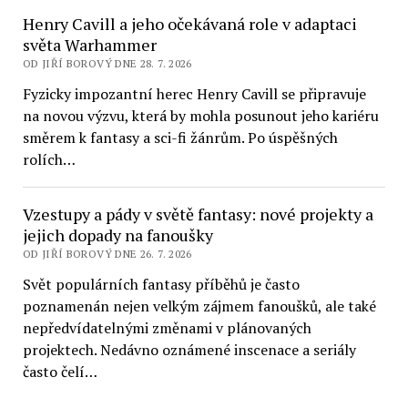
Henry Cavill a jeho očekávaná role v adaptaci
světa Warhammer
OD JIŘÍ BOROVÝ DNE 28. 7. 2026
Fyzicky impozantní herec Henry Cavill se připravuje
na novou výzvu, která by mohla posunout jeho kariéru
směrem k fantasy a sci-fi žánrům. Po úspěšných
rolích…
Vzestupy a pády v světě fantasy: nové projekty a
jejich dopady na fanoušky
OD JIŘÍ BOROVÝ DNE 26. 7. 2026
Svět populárních fantasy příběhů je často
poznamenán nejen velkým zájmem fanoušků, ale také
nepředvídatelnými změnami v plánovaných
projektech. Nedávno oznámené inscenace a seriály
často čelí…