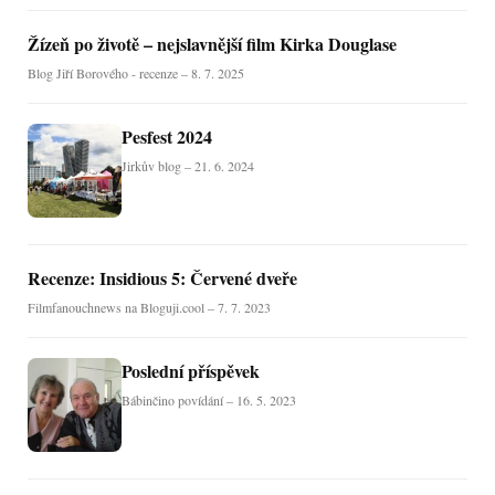
Žízeň po životě – nejslavnější film Kirka Douglase
Blog Jiří Borového - recenze – 8. 7. 2025
Pesfest 2024
Jirkův blog – 21. 6. 2024
Recenze: Insidious 5: Červené dveře
Filmfanouchnews na Bloguji.cool – 7. 7. 2023
Poslední příspěvek
Bábinčino povídání – 16. 5. 2023