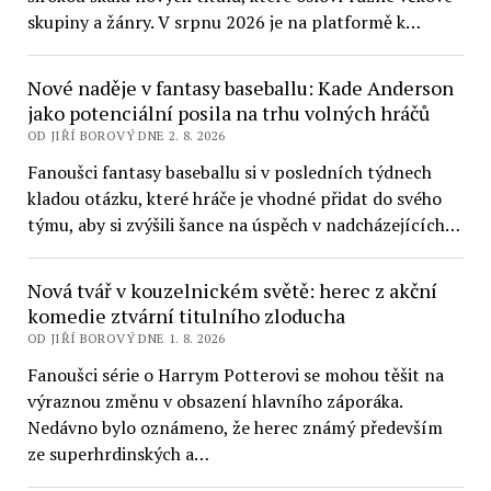
skupiny a žánry. V srpnu 2026 je na platformě k…
Nové naděje v fantasy baseballu: Kade Anderson
jako potenciální posila na trhu volných hráčů
OD JIŘÍ BOROVÝ DNE 2. 8. 2026
Fanoušci fantasy baseballu si v posledních týdnech
kladou otázku, které hráče je vhodné přidat do svého
týmu, aby si zvýšili šance na úspěch v nadcházejících…
Nová tvář v kouzelnickém světě: herec z akční
komedie ztvární titulního zloducha
OD JIŘÍ BOROVÝ DNE 1. 8. 2026
Fanoušci série o Harrym Potterovi se mohou těšit na
výraznou změnu v obsazení hlavního záporáka.
Nedávno bylo oznámeno, že herec známý především
ze superhrdinských a…