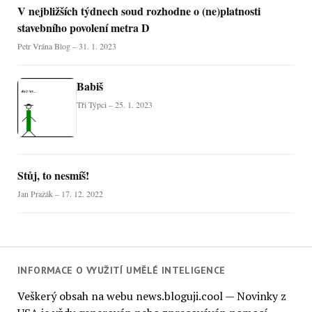
V nejbližších týdnech soud rozhodne o (ne)platnosti
stavebního povolení metra D
Petr Vrána Blog – 31. 1. 2023
Babiš
Tři Týpci – 25. 1. 2023
Stůj, to nesmíš!
Jan Pražák – 17. 12. 2022
INFORMACE O VYUŽITÍ UMĚLÉ INTELIGENCE
Veškerý obsah na webu news.bloguji.cool — Novinky z