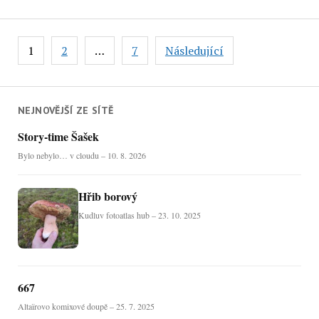
Stránkování
1
2
…
7
Následující
příspěvků
NEJNOVĚJŠÍ ZE SÍTĚ
Story-time Šašek
Bylo nebylo… v cloudu – 10. 8. 2026
Hřib borový
Kudluv fotoatlas hub – 23. 10. 2025
667
Altaïrovo komixové doupě – 25. 7. 2025