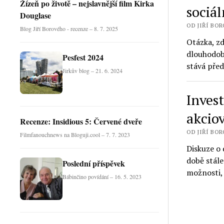
Žízeň po životě – nejslavnější film Kirka
sociá
Douglase
OD JIŘÍ BORO
Blog Jiří Borového - recenze – 8. 7. 2025
Otázka, zd
dlouhodob
Pesfest 2024
stává pře
Jirkův blog – 21. 6. 2024
Inves
akcio
Recenze: Insidious 5: Červené dveře
OD JIŘÍ BOR
Filmfanouchnews na Bloguji.cool – 7. 7. 2023
Diskuze o 
době stále
Poslední příspěvek
možnosti, 
Bábinčino povídání – 16. 5. 2023