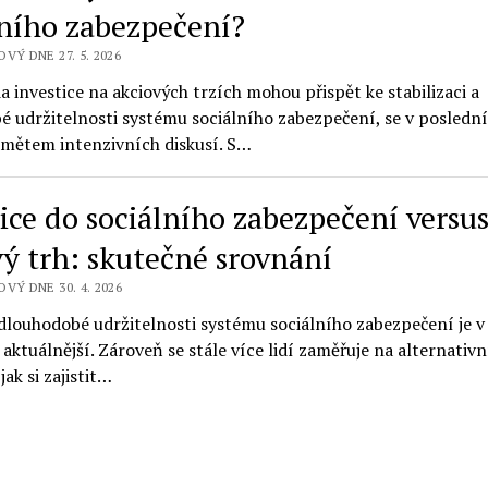
lního zabezpečení?
VÝ DNE 27. 5. 2026
a investice na akciových trzích mohou přispět ke stabilizaci a
é udržitelnosti systému sociálního zabezpečení, se v posledn
dmětem intenzivních diskusí. S…
tice do sociálního zabezpečení versu
vý trh: skutečné srovnání
OVÝ DNE 30. 4. 2026
dlouhodobé udržitelnosti systému sociálního zabezpečení je v
 aktuálnější. Zároveň se stále více lidí zaměřuje na alternativn
jak si zajistit…