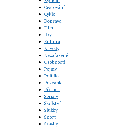
Bydlení
Cestování
Cyklo
Doprava
Film
Hry
Kultura
Návody
Nezařazené
Osobnosti
Pojmy
Politika
Pozvánka
Příroda
Seriály
Školství
Služby
Sport
Stavby