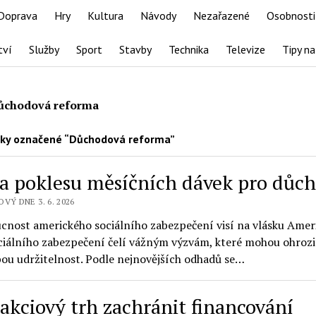
Doprava
Hry
Kultura
Návody
Nezařazené
Osobnosti
tví
Služby
Sport
Stavby
Technika
Televize
Tipy na
ůchodová reforma
ky označené “Důchodová reforma”
a poklesu měsíčních dávek pro důc
VÝ DNE 3. 6. 2026
cnost amerického sociálního zabezpečení visí na vlásku Amer
ciálního zabezpečení čelí vážným výzvám, které mohou ohrozi
ou udržitelnost. Podle nejnovějších odhadů se…
akciový trh zachránit financování