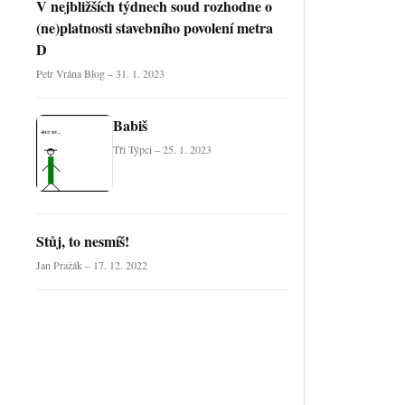
V nejbližších týdnech soud rozhodne o
(ne)platnosti stavebního povolení metra
D
Petr Vrána Blog – 31. 1. 2023
Babiš
Tři Týpci – 25. 1. 2023
Stůj, to nesmíš!
Jan Pražák – 17. 12. 2022