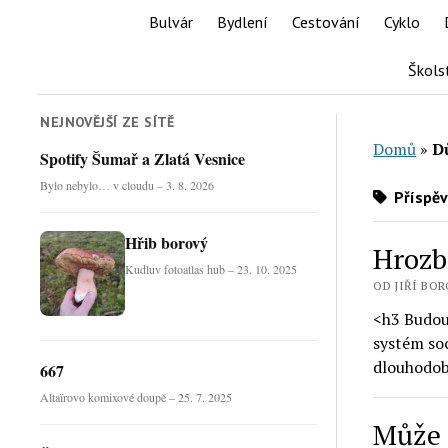
Bulvár
Bydlení
Cestování
Cyklo
Škols
NEJNOVĚJŠÍ ZE SÍTĚ
Domů
»
D
Spotify Šumař a Zlatá Vesnice
Bylo nebylo… v cloudu – 3. 8. 2026
Příspěv
Hřib borový
Hrozb
Kudluv fotoatlas hub – 23. 10. 2025
OD JIŘÍ BORO
<h3 Budou
systém so
dlouhodob
667
Altaïrovo komixové doupě – 25. 7. 2025
Může 