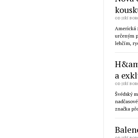
kousk
OD JIŘÍ BORO
Americká 
určeným p
lehčím, r
H&amp
a exk
OD JIŘÍ BORO
Švédský m
nadčasové
značka př
Balen
OD JIŘÍ BORO