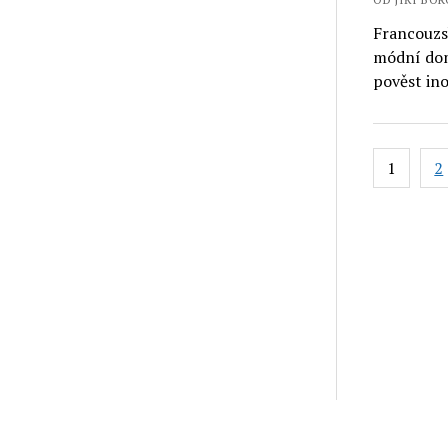
Francouzs
módní domy
pověst in
Stránko
1
2
příspěv