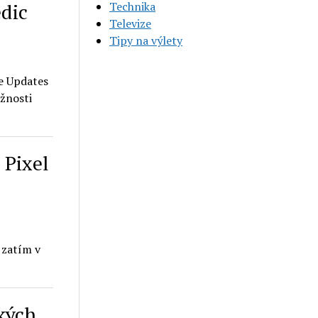
Technika
edic
Televize
Tipy na výlety
me Updates
ožnosti
 Pixel
 zatím v
lkých