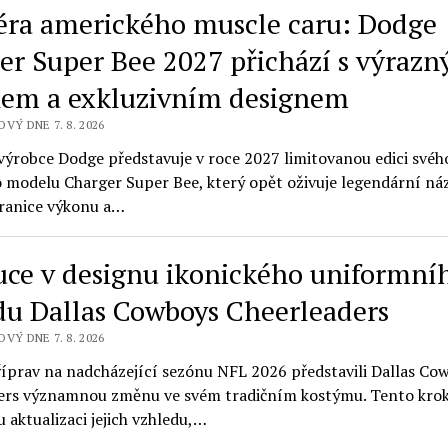
éra amerického muscle caru: Dodge
er Super Bee 2027 přichází s výraz
em a exkluzivním designem
VÝ DNE 7. 8. 2026
výrobce Dodge představuje v roce 2027 limitovanou edici svéh
o modelu Charger Super Bee, který opět oživuje legendární ná
ranice výkonu a…
uce v designu ikonického uniformní
du Dallas Cowboys Cheerleaders
VÝ DNE 7. 8. 2026
říprav na nadcházející sezónu NFL 2026 představili Dallas Co
ers významnou změnu ve svém tradičním kostýmu. Tento kro
u aktualizaci jejich vzhledu,…