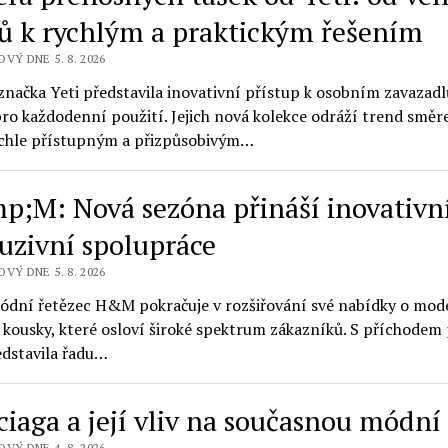
ů k rychlým a praktickým řešením
VÝ DNE 5. 8. 2026
značka Yeti představila inovativní přístup k osobním zavazad
ro každodenní použití. Jejich nová kolekce odráží trend směr
ychle přístupným a přizpůsobivým…
;M: Nová sezóna přináší inovativní
luzivní spolupráce
VÝ DNE 5. 8. 2026
ódní řetězec H&M pokračuje v rozšiřování své nabídky o mod
 kousky, které osloví široké spektrum zákazníků. S příchode
edstavila řadu…
ciaga a její vliv na současnou módní
VÝ DNE 4. 8. 2026