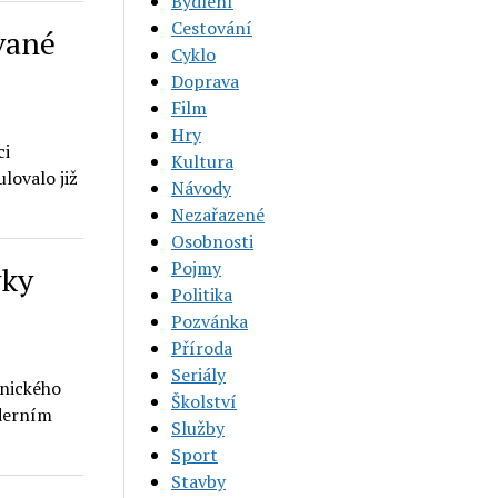
Bydlení
Cestování
vané
Cyklo
Doprava
Film
Hry
ci
Kultura
lovalo již
Návody
Nezařazené
Osobnosti
Pojmy
vky
Politika
Pozvánka
Příroda
Seriály
onického
Školství
oderním
Služby
Sport
Stavby