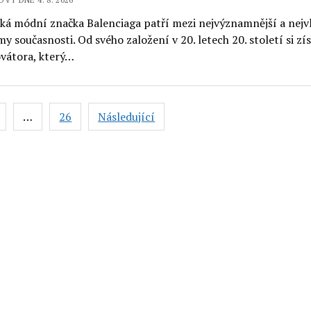
ká módní značka Balenciaga patří mezi nejvýznamnější a nejvl
 současnosti. Od svého založení v 20. letech 20. století si zí
ovátora, který…
vání
…
26
Následující
ků