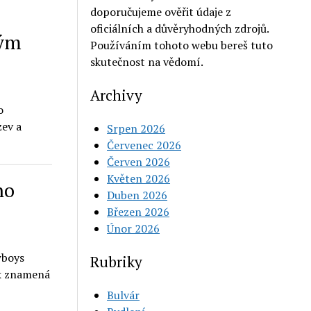
doporučujeme ověřit údaje z
oficiálních a důvěryhodných zdrojů.
ným
Používáním tohoto webu bereš tuto
skutečnost na vědomí.
Archivy
o
zev a
Srpen 2026
Červenec 2026
Červen 2026
Květen 2026
ho
Duben 2026
Březen 2026
Únor 2026
wboys
Rubriky
k znamená
Bulvár