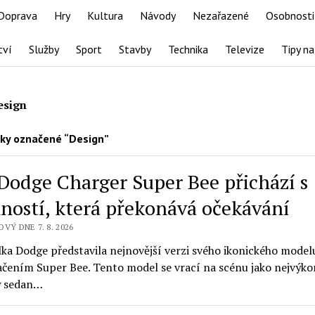
Doprava
Hry
Kultura
Návody
Nezařazené
Osobnosti
tví
Služby
Sport
Stavby
Technika
Televize
Tipy na
esign
ky označené “Design”
Dodge Charger Super Bee přichází s
ností, která překonává očekávání
VÝ DNE 7. 8. 2026
ka Dodge představila nejnovější verzi svého ikonického model
ačením Super Bee. Tento model se vrací na scénu jako nejvýko
ý sedan…