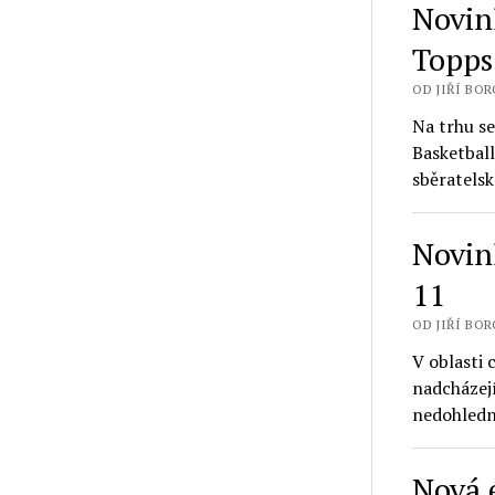
Novin
Topps
OD JIŘÍ BORO
Na trhu s
Basketball
sběratels
Novin
11
OD JIŘÍ BORO
V oblasti 
nadcházejí
nedohledn
Nová 