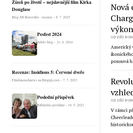
Žízeň po životě – nejslavnější film Kirka
Nová 
Douglase
Charg
Blog Jiří Borového - recenze – 8. 7. 2025
výkon
Pesfest 2024
OD JIŘÍ BORO
Jirkův blog – 21. 6. 2024
Americký 
ikonickéh
posouvá h
Recenze: Insidious 5: Červené dveře
Revol
Filmfanouchnews na Bloguji.cool – 7. 7. 2023
vzhle
Poslední příspěvek
OD JIŘÍ BORO
Bábinčino povídání – 16. 5. 2023
V rámci p
Cheerlead
historicko