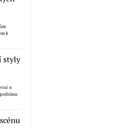
lům
em k
 styly
erní a
m podzimu
 scénu