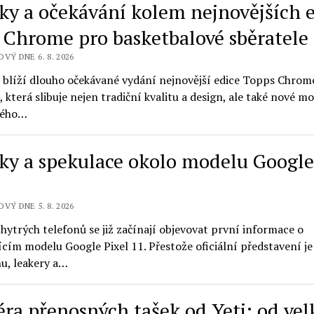
ky a očekávání kolem nejnovějších 
 Chrome pro basketbalové sběratele
VÝ DNE 6. 8. 2026
e blíží dlouho očekávané vydání nejnovější edice Topps Chro
, která slibuje nejen tradiční kvalitu a design, ale také nové m
kého…
ky a spekulace okolo modelu Google
VÝ DNE 5. 8. 2026
chytrých telefonů se již začínají objevovat první informace o
cím modelu Google Pixel 11. Přestože oficiální představení je
u, leakery a…
éra přenosných tašek od Yeti: od ve