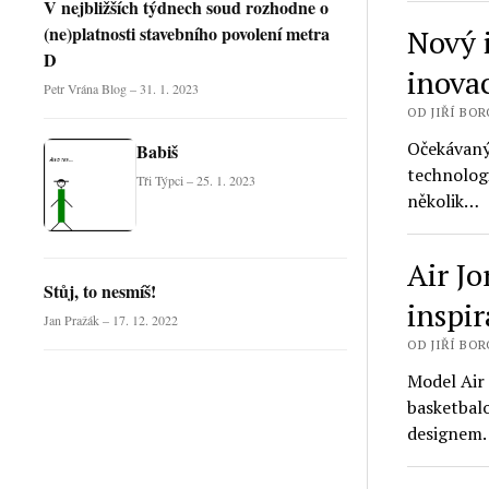
V nejbližších týdnech soud rozhodne o
(ne)platnosti stavebního povolení metra
Nový 
D
inova
Petr Vrána Blog – 31. 1. 2023
OD JIŘÍ BORO
Očekávaný
Babiš
technologi
Tři Týpci – 25. 1. 2023
několik…
Air J
Stůj, to nesmíš!
inspir
Jan Pražák – 17. 12. 2022
OD JIŘÍ BORO
Model Air 
basketbal
designem. 