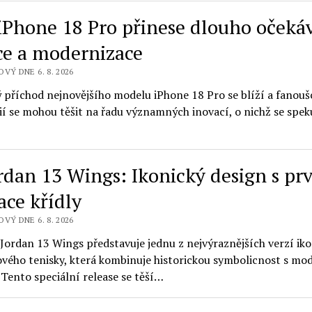
iPhone 18 Pro přinese dlouho očeká
ce a modernizace
VÝ DNE 6. 8. 2026
 příchod nejnovějšího modelu iPhone 18 Pro se blíží a fanouš
í se mohou těšit na řadu významných inovací, o nichž se speku
ordan 13 Wings: Ikonický design s pr
ace křídly
VÝ DNE 6. 8. 2026
Jordan 13 Wings představuje jednu z nejvýraznějších verzí ik
ového tenisky, která kombinuje historickou symbolicnost s m
Tento speciální release se těší…