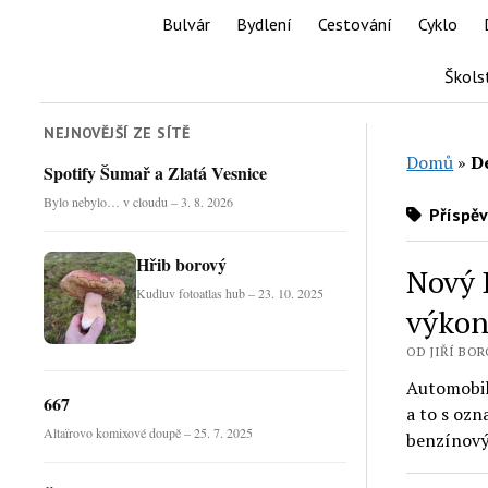
Bulvár
Bydlení
Cestování
Cyklo
Škols
NEJNOVĚJŠÍ ZE SÍTĚ
Domů
»
D
Spotify Šumař a Zlatá Vesnice
Bylo nebylo… v cloudu – 3. 8. 2026
Příspěv
Hřib borový
Nový 
Kudluv fotoatlas hub – 23. 10. 2025
výkon
OD JIŘÍ BORO
Automobil
667
a to s ozn
Altaïrovo komixové doupě – 25. 7. 2025
benzínov