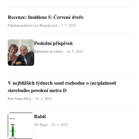
Recenze: Insidious 5: Červené dveře
Filmfanouchnews na Bloguji.cool – 7. 7. 2023
Poslední příspěvek
Bábinčino povídání – 16. 5. 2023
V nejbližších týdnech soud rozhodne o (ne)platnosti
stavebního povolení metra D
Petr Vrána Blog – 31. 1. 2023
Babiš
Tři Týpci – 25. 1. 2023