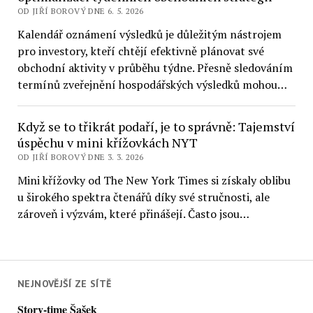
OD JIŘÍ BOROVÝ DNE 6. 5. 2026
Kalendář oznámení výsledků je důležitým nástrojem
pro investory, kteří chtějí efektivně plánovat své
obchodní aktivity v průběhu týdne. Přesně sledováním
termínů zveřejnění hospodářských výsledků mohou…
Když se to třikrát podaří, je to správně: Tajemství
úspěchu v mini křížovkách NYT
OD JIŘÍ BOROVÝ DNE 3. 3. 2026
Mini křížovky od The New York Times si získaly oblibu
u širokého spektra čtenářů díky své stručnosti, ale
zároveň i výzvám, které přinášejí. Často jsou…
NEJNOVĚJŠÍ ZE SÍTĚ
Story-time Šašek