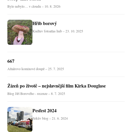
Bylo nebylo… v cloudu – 10. 8. 2026
Hřib borový
Kudluv fotoatlas hub – 23. 10. 2025
667
Altaïrovo komixové doupě – 25. 7. 2025
Žízeň po životě – nejslavnější film Kirka Douglase
Blog Jiří Borového - recenze – 8. 7. 2025
Pesfest 2024
Jirkův blog – 21. 6. 2024