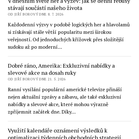
V dnešním světě her a výzev: Jak se denní rébusy
stávají součástí našeho života
OD JIŘÍ BOROVÝ DNE 8. 7. 2026
Každodenní výzvy v podobě logických her a hlavolamů
si získávají stále větší popularitu mezi širokou
veřejností. Od jednoduchých křížovek přes složitější
sudoku až po moderní…
Dobré ráno, Amerika: Exkluzivní nabídky a
slevové akce na dosah ruky
OD JIŘÍ BOROVÝ DNE 21. 5. 2026
Ranní vysílání populární americké televize přináší
nejen aktuální zprávy a zábavu, ale také exkluzivní
nabídky a slevové akce, které mohou výrazně
zpříjemnit začátek dne. Díky…
Využití kalendáře oznámení výsledků k
optimalizaci týdenních obchodních strategií