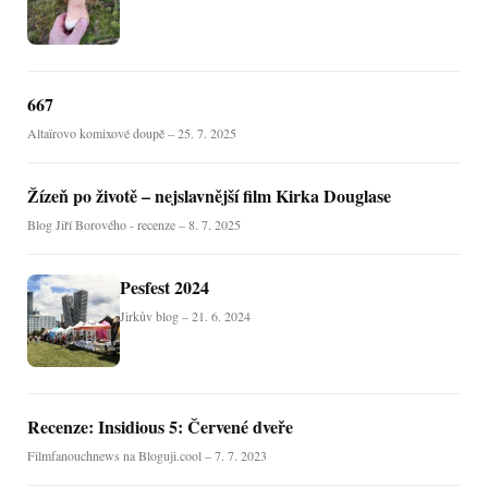
667
Altaïrovo komixové doupě – 25. 7. 2025
Žízeň po životě – nejslavnější film Kirka Douglase
Blog Jiří Borového - recenze – 8. 7. 2025
Pesfest 2024
Jirkův blog – 21. 6. 2024
Recenze: Insidious 5: Červené dveře
Filmfanouchnews na Bloguji.cool – 7. 7. 2023