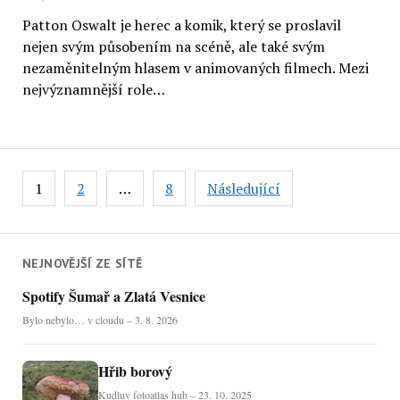
Patton Oswalt je herec a komik, který se proslavil
nejen svým působením na scéně, ale také svým
nezaměnitelným hlasem v animovaných filmech. Mezi
nejvýznamnější role…
Stránkování
1
2
…
8
Následující
příspěvků
NEJNOVĚJŠÍ ZE SÍTĚ
Spotify Šumař a Zlatá Vesnice
Bylo nebylo… v cloudu – 3. 8. 2026
Hřib borový
Kudluv fotoatlas hub – 23. 10. 2025