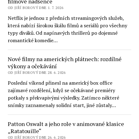
filmové nadšence
OD JIŘÍ BOROVÝ DNE 1. 7. 2026
Netflix je jednou z předních streamingových služeb,
která nabízí širokou škálu filmů a seriálů pro všechny
typy diváků. Od napínavých thrillerů po dojemné
romantické komedie…
Nové filmy na amerických plátnech: rozdílné
výkony a očekávání
OD JIŘÍ BOROVÝ DNE 28. 6. 2026
Poslední víkend přinesl na americký box office
zajímavé rozdělení, když se očekávané premiéry
potkaly s překvapivými výsledky. Zatímco některé
snímky zaznamenaly solidní start, jiné zůstaly…
Patton Oswalt a jeho role v animované klasice
„Ratatouille“
OD JIŘÍ BOROVÝ DNE 26. 6. 2026