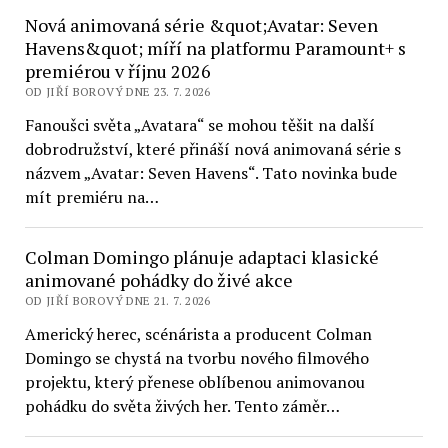
Nová animovaná série &quot;Avatar: Seven
Havens&quot; míří na platformu Paramount+ s
premiérou v říjnu 2026
OD JIŘÍ BOROVÝ DNE 23. 7. 2026
Fanoušci světa „Avatara“ se mohou těšit na další
dobrodružství, které přináší nová animovaná série s
názvem „Avatar: Seven Havens“. Tato novinka bude
mít premiéru na…
Colman Domingo plánuje adaptaci klasické
animované pohádky do živé akce
OD JIŘÍ BOROVÝ DNE 21. 7. 2026
Americký herec, scénárista a producent Colman
Domingo se chystá na tvorbu nového filmového
projektu, který přenese oblíbenou animovanou
pohádku do světa živých her. Tento záměr…