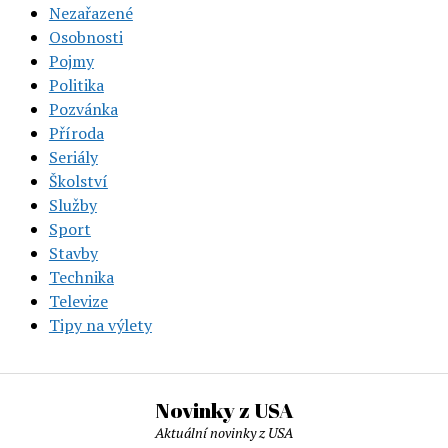
Nezařazené
Osobnosti
Pojmy
Politika
Pozvánka
Příroda
Seriály
Školství
Služby
Sport
Stavby
Technika
Televize
Tipy na výlety
Novinky z USA
Aktuální novinky z USA