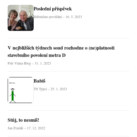
Poslední příspěvek
Bábinčino povídání – 16. 5. 2023
V nejbližších týdnech soud rozhodne o (ne)platnosti
stavebního povolení metra D
Petr Vrána Blog – 31. 1. 2023
Babiš
Tři Týpci – 25. 1. 2023
Stůj, to nesmíš!
Jan Pražák – 17. 12. 2022