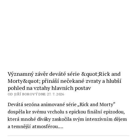
Významný závěr deváté série &quot;Rick and
Morty&quot; přináší nečekané zvraty a hlubší
pohled na vztahy hlavních postav
OD JIŘÍ BOROVÝ DNE 27. 7. 2026
Devátá sezóna animované série „Rick and Morty“
dospěla ke svému vrcholu s epickou finální epizodou,
která mnohé diváky zaskočila svým intenzivním dějem
a temnější atmosférou.…