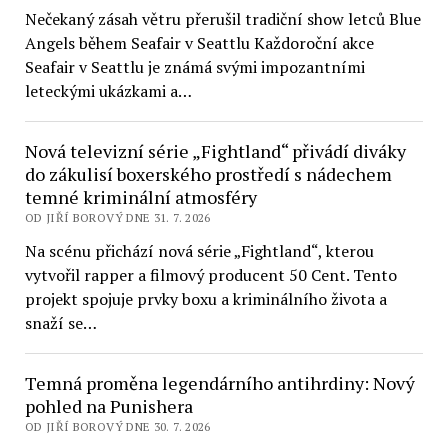
Nečekaný zásah větru přerušil tradiční show letců Blue
Angels během Seafair v Seattlu Každoroční akce
Seafair v Seattlu je známá svými impozantními
leteckými ukázkami a…
Nová televizní série „Fightland“ přivádí diváky
do zákulisí boxerského prostředí s nádechem
temné kriminální atmosféry
OD JIŘÍ BOROVÝ DNE 31. 7. 2026
Na scénu přichází nová série „Fightland“, kterou
vytvořil rapper a filmový producent 50 Cent. Tento
projekt spojuje prvky boxu a kriminálního života a
snaží se…
Temná proměna legendárního antihrdiny: Nový
pohled na Punishera
OD JIŘÍ BOROVÝ DNE 30. 7. 2026