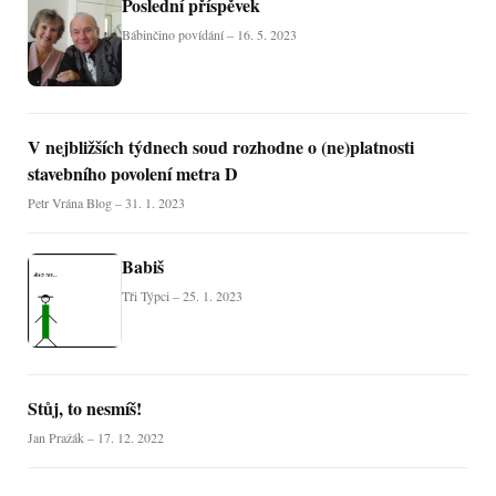
Poslední příspěvek
Bábinčino povídání – 16. 5. 2023
V nejbližších týdnech soud rozhodne o (ne)platnosti
stavebního povolení metra D
Petr Vrána Blog – 31. 1. 2023
Babiš
Tři Týpci – 25. 1. 2023
Stůj, to nesmíš!
Jan Pražák – 17. 12. 2022