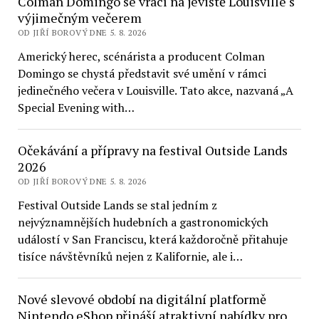
Colman Domingo se vrací na jeviště Louisville s
výjimečným večerem
OD JIŘÍ BOROVÝ DNE 5. 8. 2026
Americký herec, scénárista a producent Colman
Domingo se chystá představit své umění v rámci
jedinečného večera v Louisville. Tato akce, nazvaná „A
Special Evening with…
Očekávání a přípravy na festival Outside Lands
2026
OD JIŘÍ BOROVÝ DNE 5. 8. 2026
Festival Outside Lands se stal jedním z
nejvýznamnějších hudebních a gastronomických
událostí v San Franciscu, která každoročně přitahuje
tisíce návštěvníků nejen z Kalifornie, ale i…
Nové slevové období na digitální platformě
Nintendo eShop přináší atraktivní nabídky pro