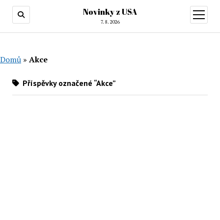
Novinky z USA
otevřít
menu
7. 8. 2026
Domů
»
Akce
Příspěvky označené “Akce”