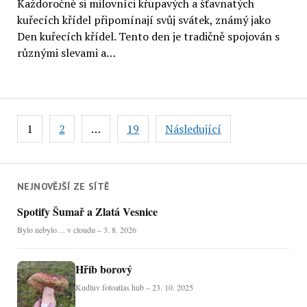
Každoročně si milovníci křupavých a šťavnatých
kuřecích křídel připomínají svůj svátek, známý jako
Den kuřecích křídel. Tento den je tradičně spojován s
různými slevami a…
Stránkování
1
2
…
19
Následující
příspěvků
NEJNOVĚJŠÍ ZE SÍTĚ
Spotify Šumař a Zlatá Vesnice
Bylo nebylo… v cloudu – 3. 8. 2026
Hřib borový
Kudluv fotoatlas hub – 23. 10. 2025